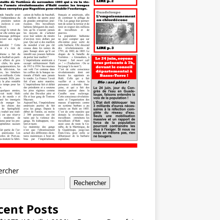
ercher
Rechercher
cent Posts