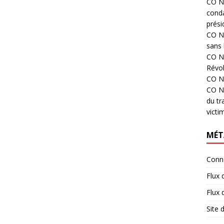
CO N°
cond
prési
CO N°
sans 
CO N°
Révol
CO N°
CO N°
du tr
victi
MÉT
Conn
Flux 
Flux
Site