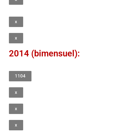
x
x
2014 (bimensuel):
1104
x
x
x