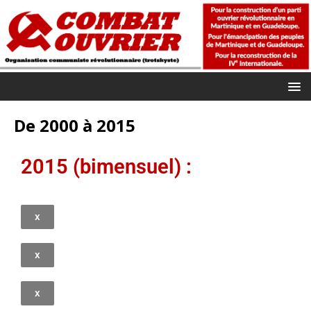
De 2000 à 2015
2015 (bimensuel) :
x
x
x