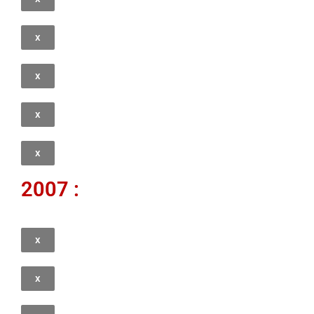
x
x
x
x
2007 :
x
x