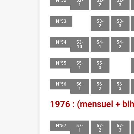
N°52
52-
52-
52-
1
2
3
N°53
53-
53-
2
3
N°54
53-
54-
54-
10
1
2
N°55
55-
55-
1
3
N°56
56-
56-
56-
1
2
3
1976 : (mensuel + bi
N°57
57-
57-
57-
1
2
3