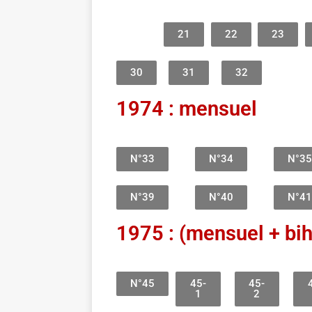
21
22
23
30
31
32
1974 : mensuel
N°33
N°34
N°35
N°39
N°40
N°41
1975 : (mensuel + bi
N°45
45-
45-
1
2