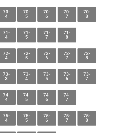
70-
70-
70-
70-
70-
4
5
6
7
8
71-
71-
71-
71-
4
5
7
8
72-
72-
72-
72-
72-
4
5
6
7
8
73-
73-
73-
73-
73-
3
4
5
6
7
74-
74-
74-
74-
4
5
6
7
75-
75-
75-
75-
75-
4
5
6
7
8