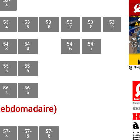
52-
4
53-
53-
53-
53-
53-
53-
4
5
6
7
8
9
54-
54-
54-
54-
3
4
6
7
55-
55-
5
6
56-
56-
4
5
hebdomadaire)
57-
57-
57-
4
5
6