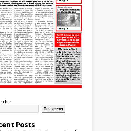
ercher
Rechercher
cent Posts