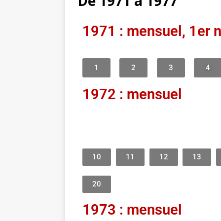
De 1971 à 1977
1971 : mensuel, 1er 
1
2
3
4
1972 : mensuel
10
11
12
13
20
1973 : mensuel