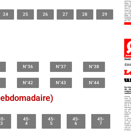
24
25
26
27
28
29
N°36
N°37
N°38
N°42
N°43
N°44
hebdomadaire)
45-
45-
45-
45-
45-
3
4
5
6
7