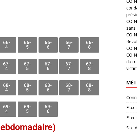
CO N°
cond
prési
CO N°
sans 
CO N°
Révol
66-
66-
66-
66-
66-
4
5
6
7
8
CO N°
CO N°
du tr
67-
67-
67-
67-
67-
victi
4
5
6
7
8
MÉT
68-
68-
68-
68-
68-
4
5
6
7
8
Conn
69-
69-
69-
Flux 
4
5
6
Flux
hebdomadaire)
Site