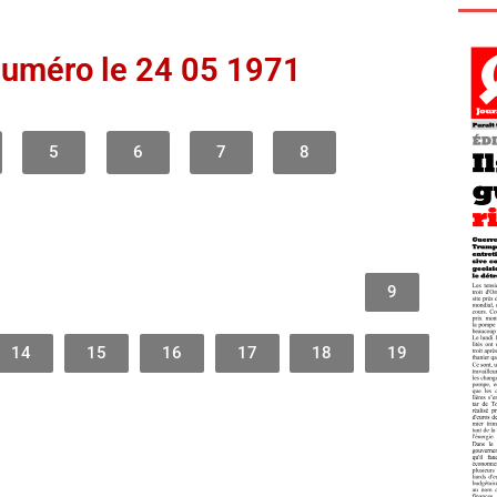
numéro le 24 05 1971
5
6
7
8
9
14
15
16
17
18
19