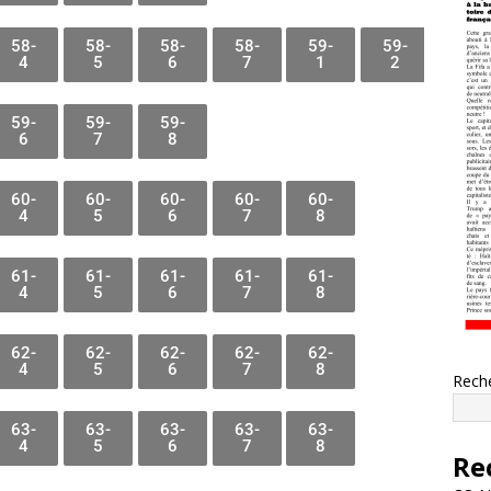
58-
58-
58-
58-
59-
59-
4
5
6
7
1
2
59-
59-
59-
6
7
8
60-
60-
60-
60-
60-
4
5
6
7
8
61-
61-
61-
61-
61-
4
5
6
7
8
62-
62-
62-
62-
62-
4
5
6
7
8
Rech
63-
63-
63-
63-
63-
4
5
6
7
8
Re