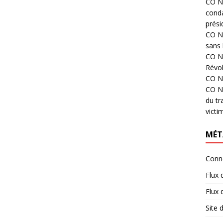
CO N°
cond
prési
CO N°
sans 
CO N°
Révol
CO N°
CO N°
du tr
victi
MÉT
Conn
Flux 
Flux
Site