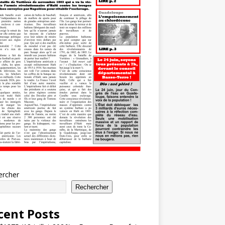
ercher
Rechercher
cent Posts