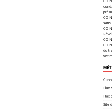
CO N°
cond
prési
CO N°
sans 
CO N°
Révol
CO N°
CO N°
du tr
victi
MÉT
Conn
Flux 
Flux
Site