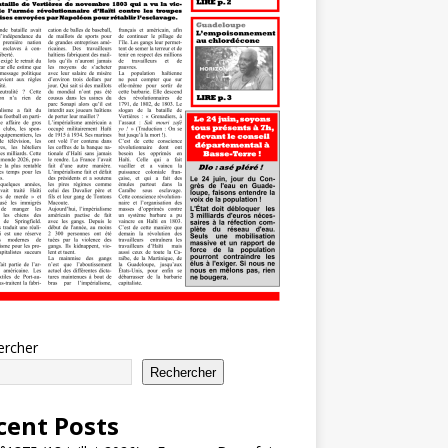
ercher
Rechercher
cent Posts