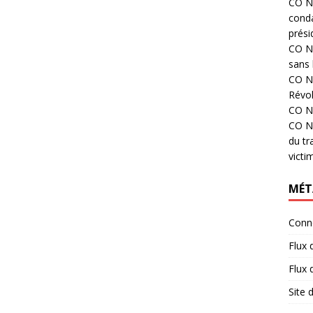
CO N°
cond
prési
CO N°
sans 
CO N°
Révol
CO N°
CO N°
du tr
victi
MÉT
Conn
Flux 
Flux
Site