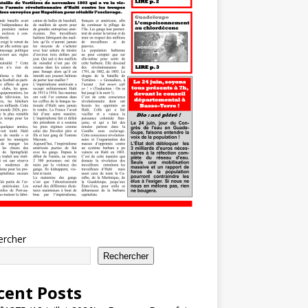
ercher
Rechercher
cent Posts