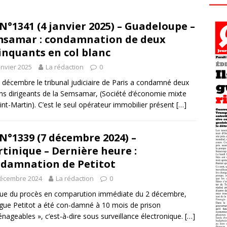
N°1341 (4 janvier 2025) – Guadeloupe –
samar : condamnation de deux
inquants en col blanc
anvier 2025
La rédaction
0
 décembre le tribunal judiciaire de Paris a condamné deux
ns dirigeants de la Semsamar, (Société d’économie mixte
int-Martin). C’est le seul opérateur immobilier présent
[…]
N°1339 (7 décembre 2024) –
tinique – Dernière heure :
damnation de Petitot
décembre 2024
La rédaction
0
ssue du procès en comparution immédiate du 2 décembre,
gue Petitot a été con-damné à 10 mois de prison
nageables », c’est-à-dire sous surveillance électronique.
[…]