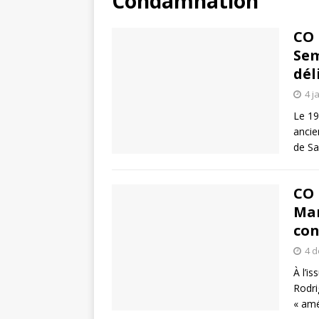
Condamnation
CO 
Sem
dél
4 j
Le 19
ancie
de Sa
CO 
Mar
con
4 
À l’i
Rodri
« amé