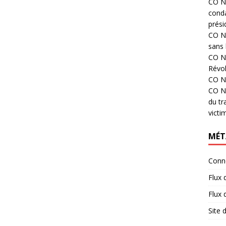
CO N°
cond
prési
CO N°
sans 
CO N°
Révol
CO N°
CO N°
du tr
victi
MÉT
Conn
Flux 
Flux
Site