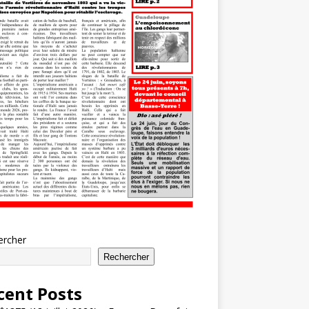
ercher
Rechercher
cent Posts