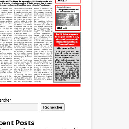
ercher
Rechercher
cent Posts