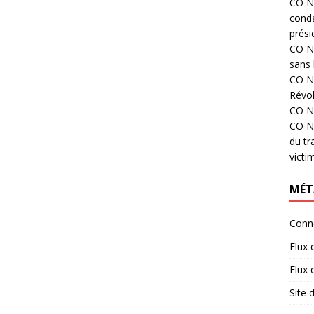
CO N°
cond
prési
CO N°
sans 
CO N°
Révol
CO N°
CO N°
du tr
victi
MÉT
Conn
Flux 
Flux
Site