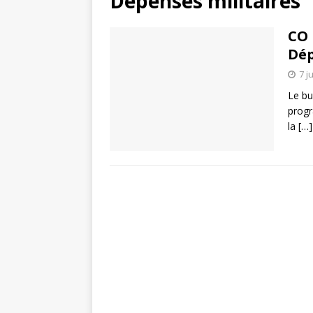
Dépenses militaires
CO 
Dép
7 j
Le bu
progr
la
[…]