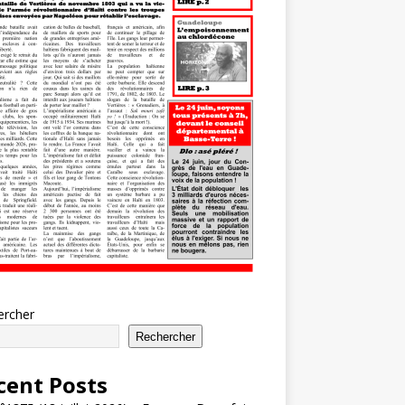
ercher
Rechercher
cent Posts