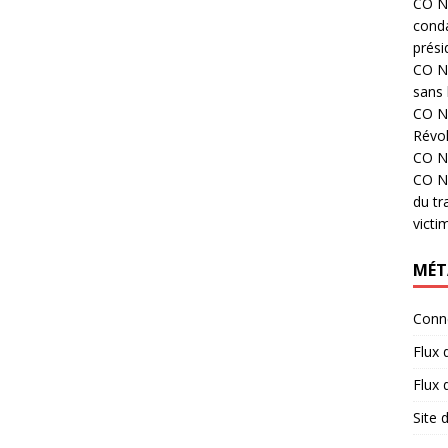
CO N°
cond
prési
CO N°
sans 
CO N°
Révol
CO N°
CO N°
du tr
victi
MÉT
Conn
Flux 
Flux
Site