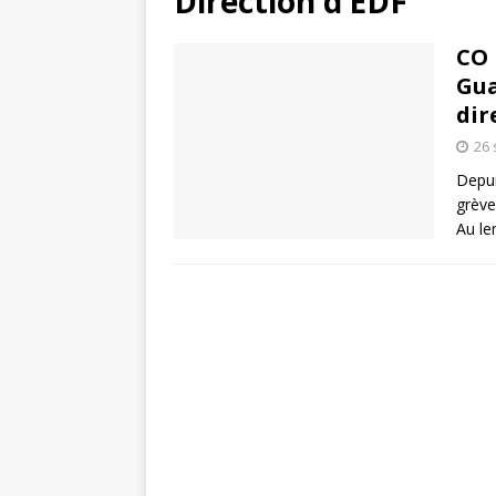
Direction d’EDF
CO 
Gua
dir
26
Depui
grève
Au l