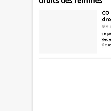
droits des femmes
CO 
dro
6 f
En ja
décre
fœtus