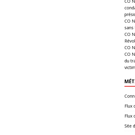
CO N°
cond
prési
CO N°
sans 
CO N°
Révol
CO N°
CO N°
du tr
victi
MÉT
Conn
Flux 
Flux
Site