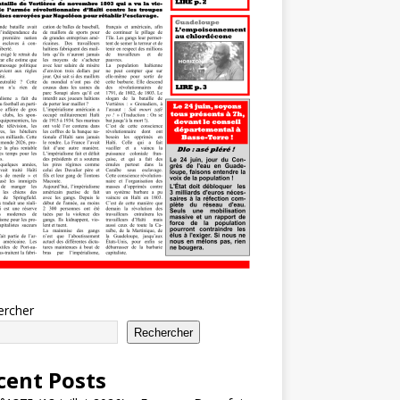
ercher
Rechercher
cent Posts