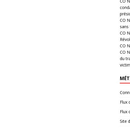
CO N°
cond
prési
CO N°
sans 
CO N°
Révol
CO N°
CO N°
du tr
victi
MÉT
Conn
Flux 
Flux
Site