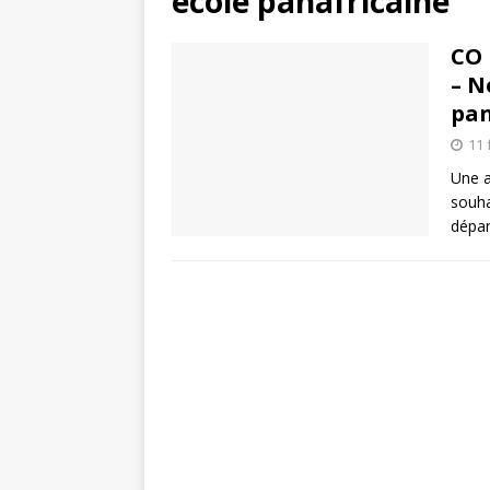
école panafricaine
CO 
– N
pan
11 
Une a
souha
dépar