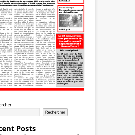
ercher
Rechercher
cent Posts