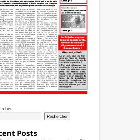
ercher
Rechercher
cent Posts