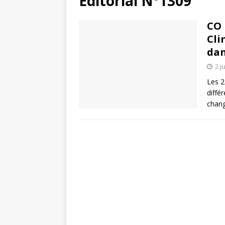
Éditorial N°1309
CO 
Cli
dan
2 j
Les 2
diffé
chang