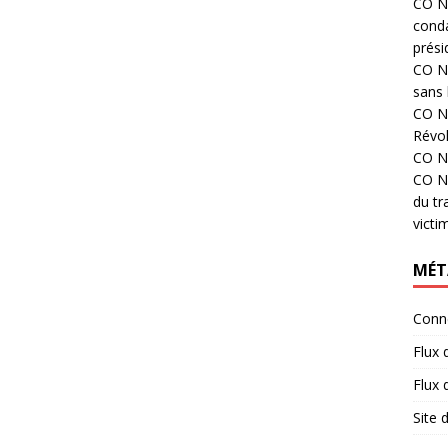
CO N°
cond
prési
CO N°
sans 
CO N°
Révol
CO N°
CO N°
du tr
victi
MÉT
Conn
Flux 
Flux
Site