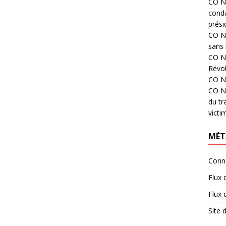
CO N°
cond
prési
CO N°
sans 
CO N°
Révol
CO N°
CO N°
du tr
victi
MÉT
Conn
Flux 
Flux
Site