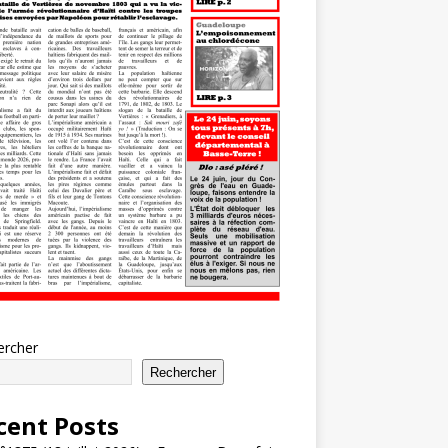
ercher
Rechercher
cent Posts