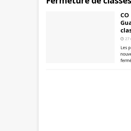
Fermeture de classe
CO 
Gua
cla
27 
Les p
nouve
fermé