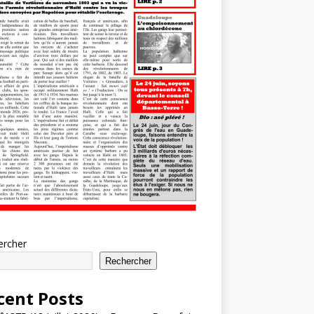
ercher
Rechercher
cent Posts