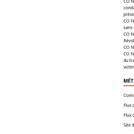
CO N°
cond
prési
CO N°
sans 
CO N°
Révol
CO N°
CO N°
du tr
victi
MÉT
Conn
Flux 
Flux
Site