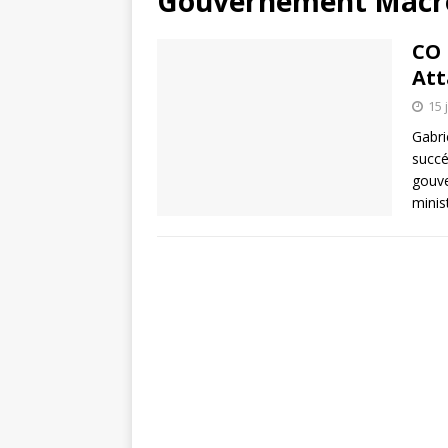
Gouvernement Macr
CO 
Att
15 
Gabri
succé
gouve
minis