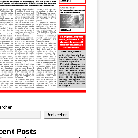
ercher
Rechercher
cent Posts