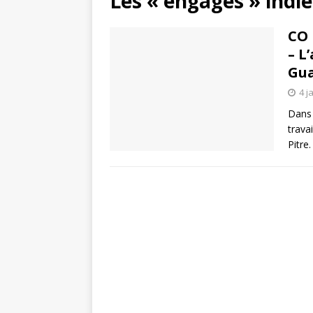
Les « engagés » indi
CO 
– L
Gu
4 j
Dans 
trava
Pitre