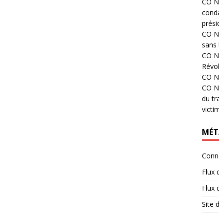
CO N°
cond
prési
CO N°
sans 
CO N°
Révol
CO N°
CO N°
du tr
victi
MÉT
Conn
Flux 
Flux
Site