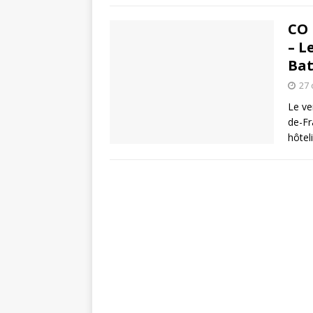
CO 
– L
Bat
27 
Le ve
de-Fr
hôtel