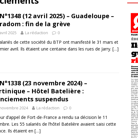
enciements
N°1348 (12 avril 2025) – Guadeloupe –
radom : fin de la grève
avril 2025
La rédaction
0
alariés de cette société du BTP ont manifesté le 31 mars et
emier avril. Ils étaient une centaine dans les rues de Jarry.
[…]
N°1338 (23 novembre 2024) –
tinique – Hôtel Batelière :
enciements suspendus
 novembre 2024
La rédaction
0
ur d’appel de Fort-de-France a rendu sa décision le 11
bre. Les 55 salariés de l’hôtel Batelière avaient saisi cette
nce. Ils étaient en
[…]