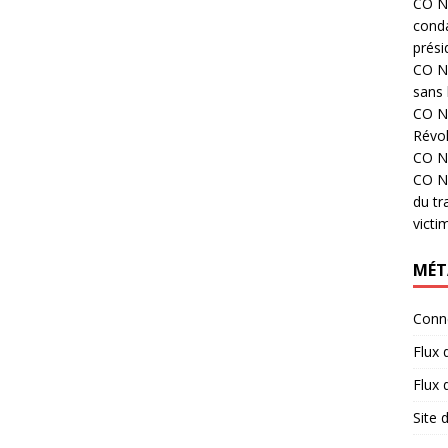
CO N°
cond
prési
CO N°
sans 
CO N°
Révol
CO N°
CO N°
du tr
victi
MÉT
Conn
Flux 
Flux
Site