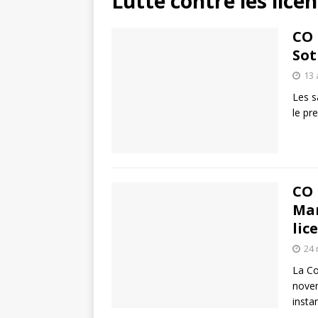
Lutte contre les lic
CO 
Sot
13 
Les s
le pr
CO 
Mar
lic
24
La Co
novem
insta