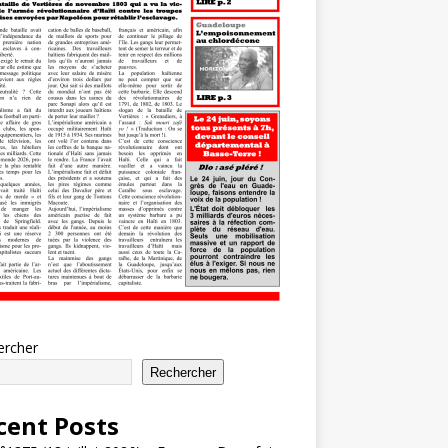
ercher
Rechercher
cent Posts