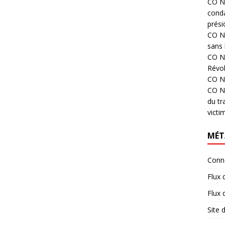
CO N°
cond
prési
CO N°
sans 
CO N°
Révol
CO N°
CO N°
du tr
victi
MÉT
Conn
Flux 
Flux
Site