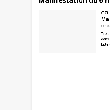
Manifestation du 6 
CO 
Man
18 
Trois
dans 
lutte