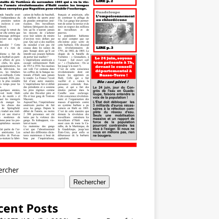
ercher
Rechercher
cent Posts