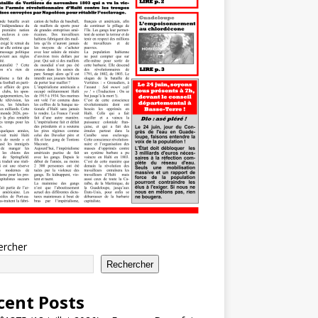
ercher
Rechercher
cent Posts