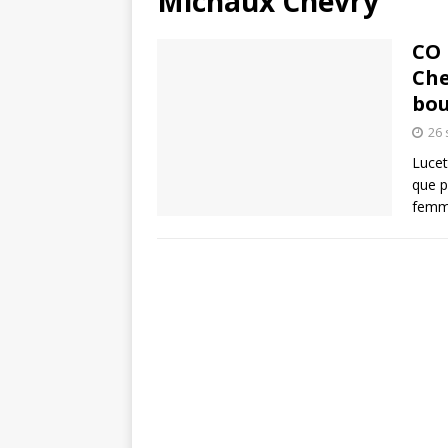
Michaux Chevry
CO 
Che
bou
26
Lucet
que p
femme