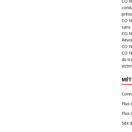
CO N°
cond
prési
CO N°
sans 
CO N°
Révol
CO N°
CO N°
du tr
victi
MÉT
Conn
Flux 
Flux
Site