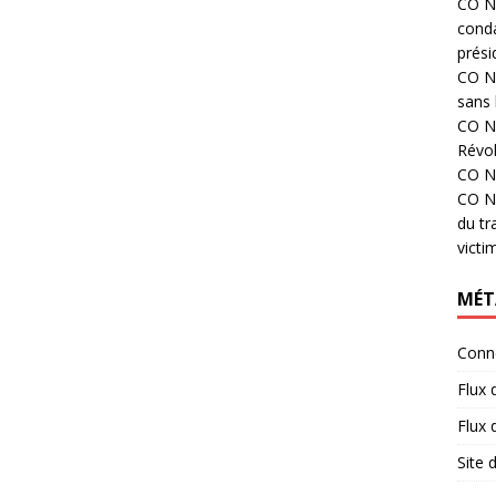
CO N°
cond
prési
CO N°
sans 
CO N°
Révol
CO N°
CO N°
du tr
victi
MÉT
Conn
Flux 
Flux
Site