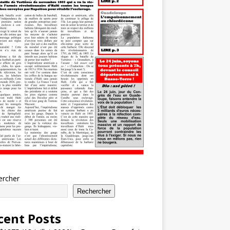
ercher
Rechercher
cent Posts