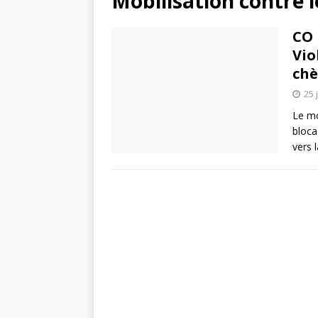
Mobilisation contre 
CO 
Vio
chè
25 
Le mo
bloca
vers 