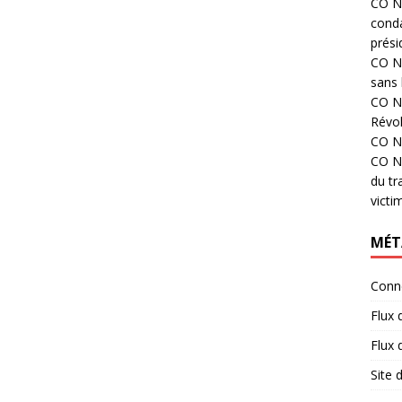
CO N°
cond
prési
CO N°
sans 
CO N°
Révol
CO N°
CO N°
du tr
victi
MÉT
Conn
Flux 
Flux
Site