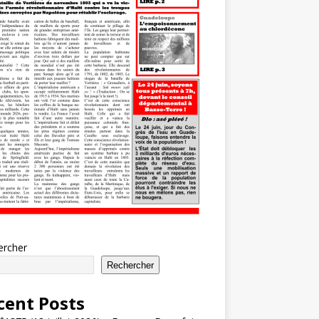
ercher
Rechercher
cent Posts