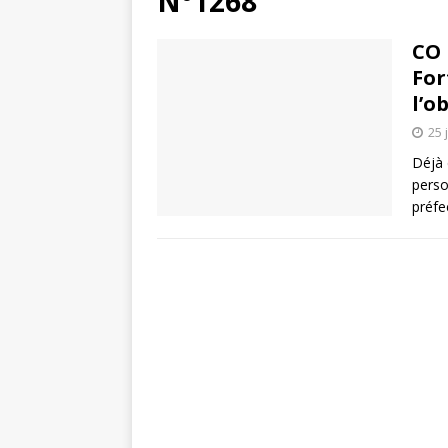
N°1268
CO 
For
l’o
25 
Déjà 
perso
préfe