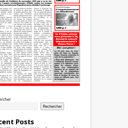
ercher
Rechercher
cent Posts