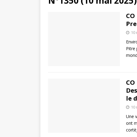
N°1350 (10 mai 2025)
CO 
Pre
10 
Envir
Pitre
monde
CO 
Des
le 
10 
Une v
ont m
cortè