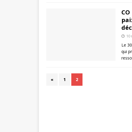
CO 
pai
déc
10 
Le 30
qui p
resso
«
1
2