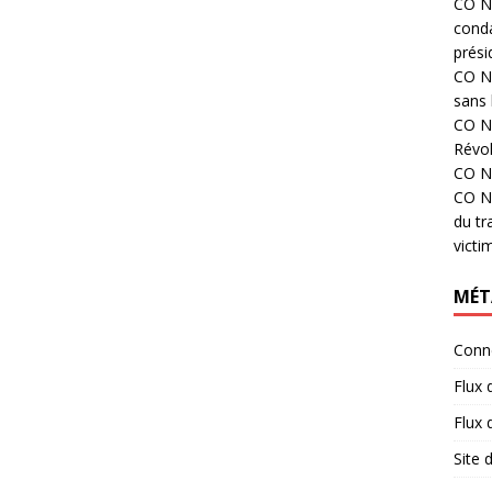
CO N°
cond
prési
CO N°
sans 
CO N°
Révol
CO N°
CO N°
du tr
victi
MÉT
Conn
Flux 
Flux
Site