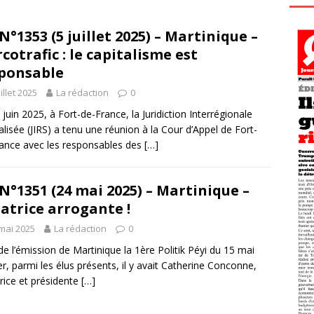
N°1353 (5 juillet 2025) – Martinique –
cotrafic : le capitalisme est
ponsable
uillet 2025
La rédaction
0
 juin 2025, à Fort-de-France, la Juridiction Interrégionale
alisée (JIRS) a tenu une réunion à la Cour d’Appel de Fort-
ance avec les responsables des
[…]
N°1351 (24 mai 2025) – Martinique –
atrice arrogante !
mai 2025
La rédaction
0
de l’émission de Martinique la 1ère Politik Péyi du 15 mai
er, parmi les élus présents, il y avait Catherine Conconne,
rice et présidente
[…]