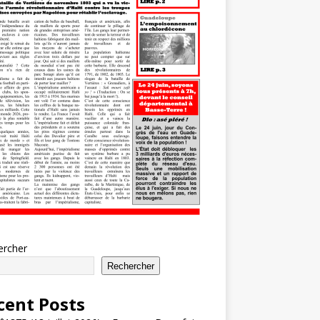
ercher
Rechercher
cent Posts