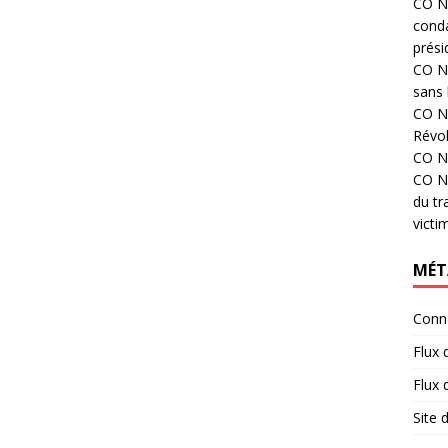
CO N°
cond
prési
CO N°
sans 
CO N°
Révol
CO N°
CO N°
du tr
victi
MÉT
Conn
Flux 
Flux
Site