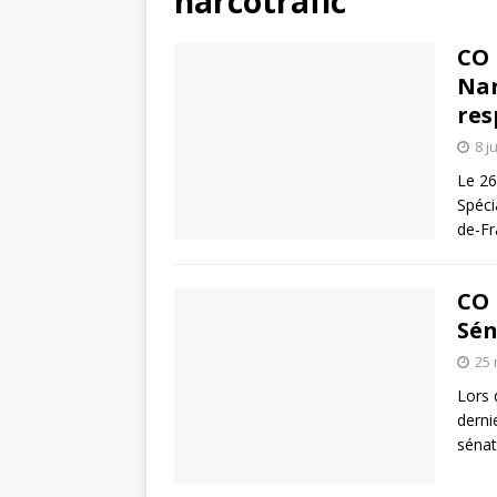
narcotrafic
CO 
Nar
res
8 j
Le 26
Spéci
de-Fr
CO 
Sén
25 
Lors 
derni
sénat