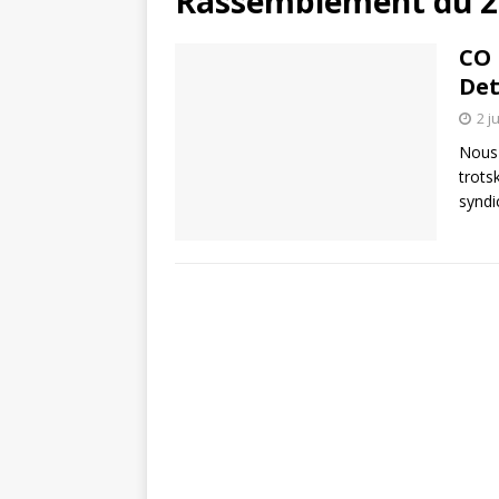
Rassemblement du 24
CO 
Det
2 j
Nous 
trots
syndi