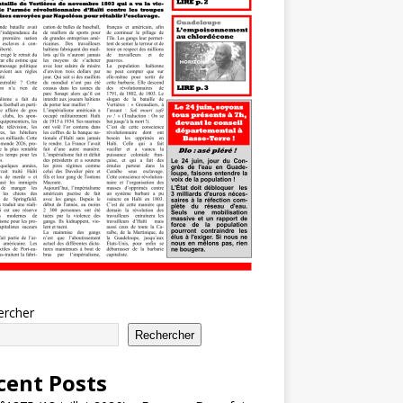
ercher
Rechercher
cent Posts