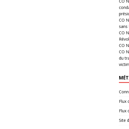
CO N°
cond
prési
CO N°
sans 
CO N°
Révol
CO N°
CO N°
du tr
victi
MÉT
Conn
Flux 
Flux
Site