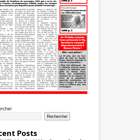
ercher
Rechercher
cent Posts