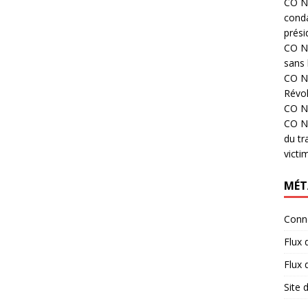
CO N°
cond
prési
CO N°
sans 
CO N°
Révol
CO N°
CO N°
du tr
victi
MÉT
Conn
Flux 
Flux
Site