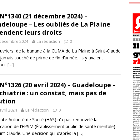
N°1340 (21 décembre 2024) –
deloupe – Les oubliés de La Plaine
endent leurs droits
 décembre 2024
La rédaction
0
uvriers, de la banane à la CUMA de La Plaine à Saint-Claude
 jamais touché de prime de fin d’année. Ils y avaient
tant
[…]
N°1326 (20 avril 2024) – Guadeloupe –
chiatrie : un constat, mais pas de
ution
avril 2024
La rédaction
0
ute Autorité de Santé (HAS) n’a pas renouvelé la
fication de l’EPSM (Établissement public de santé mentale)
int-Claude. Une décision qui d’après la
[…]