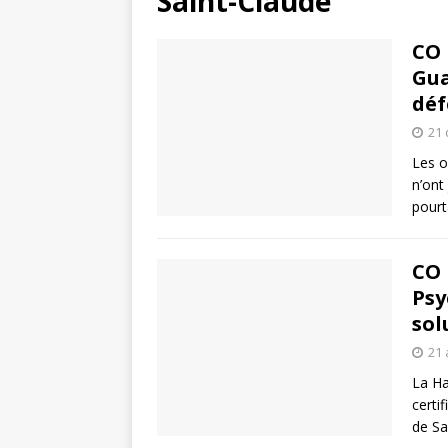
Saint-Claude
CO 
Gua
déf
21
Les o
n’ont
pour
CO 
Psy
sol
21 
La Ha
certi
de Sa