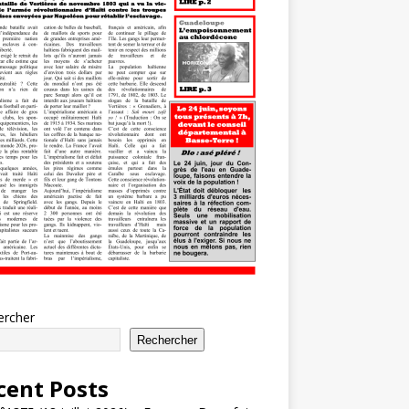
ercher
Rechercher
cent Posts