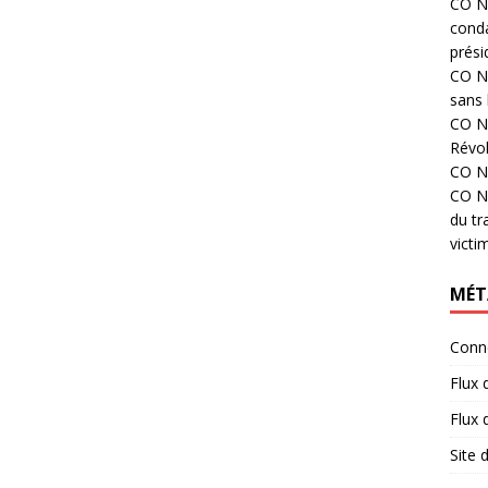
CO N°
cond
prési
CO N°
sans 
CO N°
Révol
CO N°
CO N°
du tr
victi
MÉT
Conn
Flux 
Flux
Site