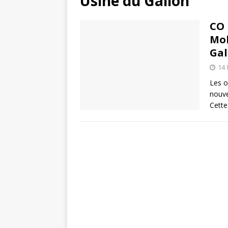
Usine du Galion
CO 
Mob
Gal
14 
Les o
nouve
Cette