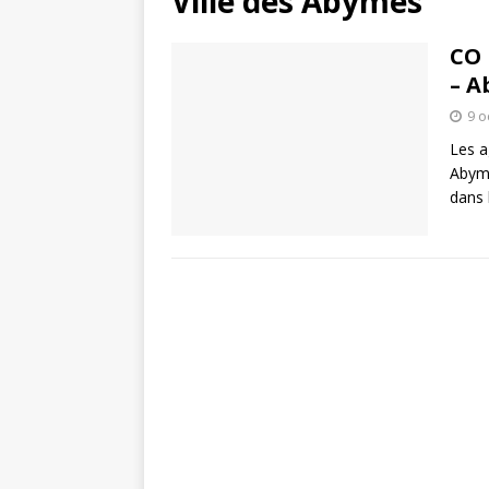
Ville des Abymes
CO 
– A
9 o
Les a
Abyme
dans 