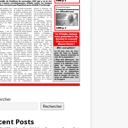
ercher
Rechercher
cent Posts