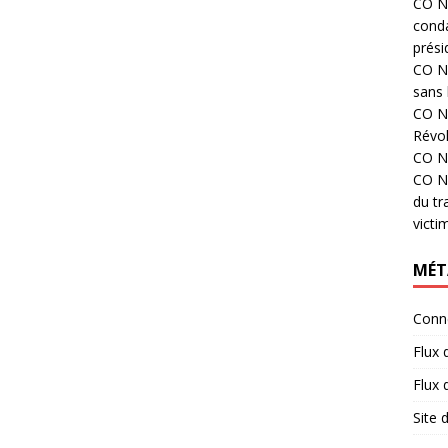
CO N°
cond
prési
CO N°
sans 
CO N°
Révol
CO N°
CO N°
du tr
victi
MÉT
Conn
Flux 
Flux
Site