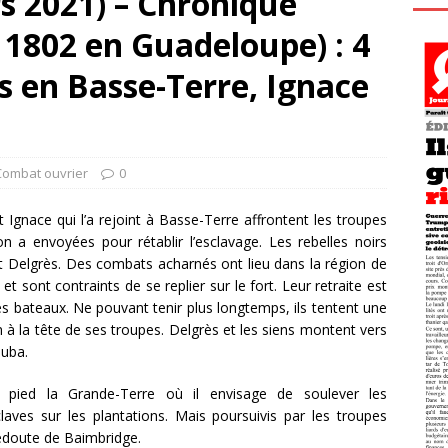
s 2021) – Chronique
t 1802 en Guadeloupe) : 4
ès en Basse-Terre, Ignace
Combat ouvrier
0
 Ignace qui l’a rejoint à Basse-Terre affrontent les troupes
 envoyées pour rétablir l’esclavage. Les rebelles noirs
ort Delgrès. Des combats acharnés ont lieu dans la région de
t sont contraints de se replier sur le fort. Leur retraite est
 les bateaux. Ne pouvant tenir plus longtemps, ils tentent une
 à la tête de ses troupes. Delgrès et les siens montent vers
uba.
pied la Grande-Terre où il envisage de soulever les
sclaves sur les plantations. Mais poursuivis par les troupes
redoute de Baimbridge.