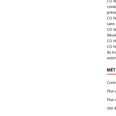
CO N°
cond
prési
CO N°
sans 
CO N°
Révol
CO N°
CO N°
du tr
victi
MÉT
Conn
Flux 
Flux
Site