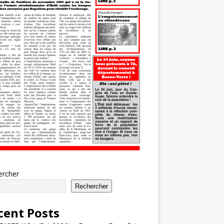
ercher
Rechercher
cent Posts