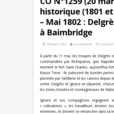
CO N°1259 (20 mar
historique (1801 e
– Mai 1802 : Delgr
à Baimbridge
18 mars 2021
La rédaction
Journal 
À partir du 11 mai, les troupes de Delgrès et
commandées par Richepanse, que Napoléon a
tiennent le fort Saint Charles, aujourd’hui f
Basse Terre. Ils subissent de lourdes pertes e
pilonnée par l’artillerie et les canons depuis
sortie. Delgrès et Ignace se séparent, chacun
les zones boisées et montagneuses de Mato
Ignace et ses compagnons regagnent à 
« cultivateurs », les travailleurs anciens e
ennemies, ils doivent se retrancher dans la 