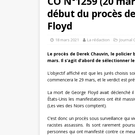
CO N°1259 (20 mars
début du procès de
Floyd
18 mars 2021
La rédaction
Journal 
Le procès de Derek Chauvin, le policier
mars. Il s’agit d’abord de sélectionner 
L’objectif affiché est que les jurés choisis 
commencera le 29 mars, et le verdict est prévu
La mort de George Floyd avait déclenché il
États-Unis les manifestations ont été mas
(Les vies des Noirs comptent).
C’est donc un procès sous surveillance qui vie
racistes assassins. Ils sont rarement pours
personnes qui ont manifesté contre ce meurt