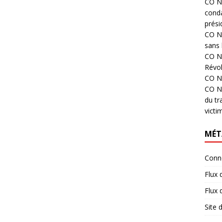
CO N°
cond
prési
CO N°
sans 
CO N°
Révol
CO N°
CO N°
du tr
victi
MÉT
Conn
Flux 
Flux
Site