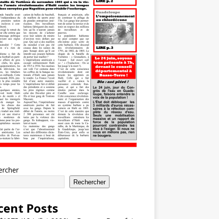
ercher
Rechercher
cent Posts