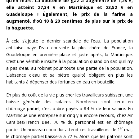
qu’en mars. La bouteille de gaz a augmenté de 1,28 €,
elle atteint 27,34 € en Martinique et 23,52 € en
Guadeloupe ! Également, le prix de la farine a
augmenté, d’où 10 à 20 centimes de plus sur le prix de
la baguette.
À cela s’ajoute le dernier scandale de l’eau. La population
antillaise paye l’eau courante la plus chère de France, la
Guadeloupe en première place et juste après, la Martinique.
C’est une véritable insulte à la population quand on sait qu’il n’y
a pas d’eau au robinet pour toute une partie de la population.
L’absence d’eau et sa piètre qualité obligent en plus les
habitants à dépenser des fortunes en eau en bouteille.
En plus du coût de la vie plus cher les travailleurs subissent une
baisse générale des salaires. Nombreux sont ceux en
chômage partiel, c’est-à-dire payés à 84 % de leur salaire. En
Martinique une entreprise sur cinq y a encore recours, chez Air
Caraïbes/French Bee, 70 % du personnel est en chômage
er
partiel. Un nouveau coup dur attend ces travailleurs : le 1
mai,
le chômage partiel baissera à 72 %. Alors que les patrons sont