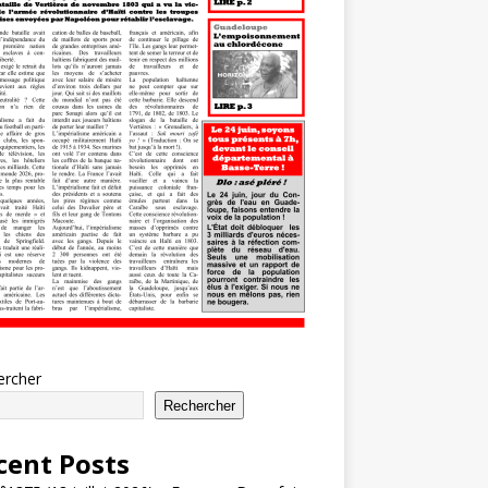
ercher
Rechercher
cent Posts