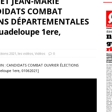
ET JEAN-MARIE
DIDATS COMBAT
ONS DÉPARTEMENTALES
uadeloupe 1ere,
ctions 2021
,
les vidéos
,
Vidéos
0
IN : CANDIDATS COMBAT OUVRIER ÉLECTIONS
oupe 1ere, 01062021]