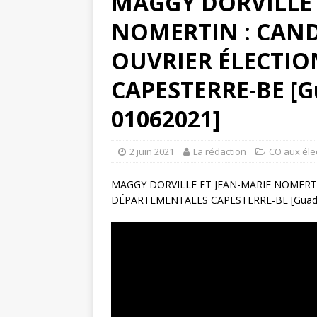
MAGGY DORVILLE 
NOMERTIN : CAN
OUVRIER ÉLECTI
CAPESTERRE-BE [G
01062021]
2 juin 2021
La rédaction
CO aux éle
MAGGY DORVILLE ET JEAN-MARIE NOMERT
DÉPARTEMENTALES CAPESTERRE-BE [Guadel