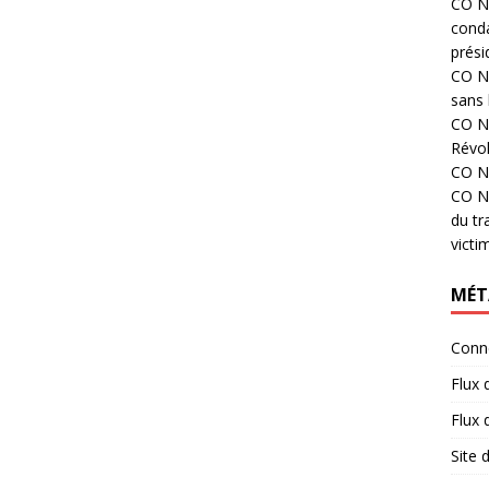
CO N°
cond
prési
CO N°
sans 
CO N°
Révol
CO N°
CO N°
du tr
victi
MÉT
Conn
Flux 
Flux
Site