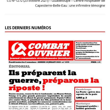
CO N°1272 (23 octobre 2021) – Guadeloupe – Centre hospitalier de
Capesterre-Belle-Eau : une infirmière témoigne
LES DERNIERS NUMÉROS