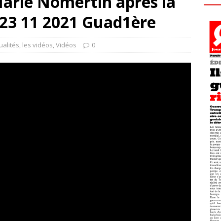
Marie Nomertin après la
 23 11 2021 Guad1ère
ualités
,
les vidéos
,
Vidéos
0