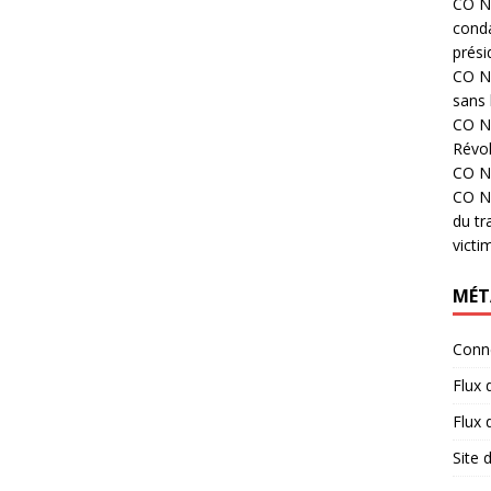
CO N°
cond
prési
CO N°
sans 
CO N°
Révol
CO N°
CO N°
du tr
victi
MÉT
Conn
Flux 
Flux
Site