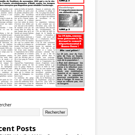
ercher
Rechercher
cent Posts