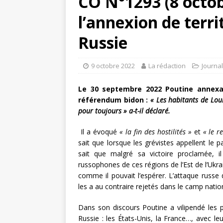
CO N°1293 (8 octob
l’annexion de terri
Russie
9 octobre 2022
La rédaction
Journa
Le 30 septembre 2022 Poutine annexai
référendum bidon :
« Les habitants de Lou
pour toujours » a-t-il déclaré.
Il a évoqué
« la fin des hostilités »
et
« le re
sait que lorsque les grévistes appellent le p
sait que malgré sa victoire proclamée, il
russophones de ces régions de l’Est de l’Ukra
comme il pouvait l’espérer. L’attaque russe 
les a au contraire rejetés dans le camp natio
Dans son discours Poutine a vilipendé les p
Russie : les États-Unis, la France…, avec leu