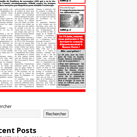
ercher
Rechercher
cent Posts