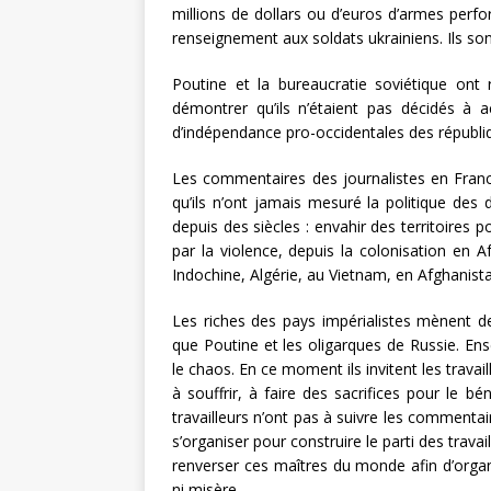
millions de dollars ou d’euros d’armes perfo
renseignement aux soldats ukrainiens. Ils son
Poutine et la bureaucratie soviétique ont 
démontrer qu’ils n’étaient pas décidés à a
d’indépendance pro-occidentales des républiqu
Les commentaires des journalistes en France
qu’ils n’ont jamais mesuré la politique des
depuis des siècles : envahir des territoires p
par la violence, depuis la colonisation en A
Indochine, Algérie, au Vietnam, en Afghanis
Les riches des pays impérialistes mènent de
que Poutine et les oligarques de Russie. En
le chaos. En ce moment ils invitent les travai
à souffrir, à faire des sacrifices pour le bé
travailleurs n’ont pas à suivre les commentai
s’organiser pour construire le parti des trav
renverser ces maîtres du monde afin d’organ
ni misère.