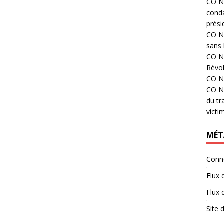
CO N°
cond
prési
CO N°
sans 
CO N°
Révol
CO N°
CO N°
du tr
victi
MÉT
Conn
Flux 
Flux
Site