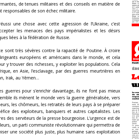
rmantes, de tenues militaires et des conseils en matière de
t responsables de son échec militaire.
réussi une chose avec cette agression de l’Ukraine, c’est
ccepter les menaces des pays impérialistes et les désirs
es liées à la fédération de Russie.
 sont très sévères contre la rapacité de Poutine. À croire
 dirigeants européens et américains dans le monde, et cela
our y trouver des richesses, y exploiter les populations. Cela
frique, en Asie, l’esclavage, par des guerres meurtrières en
tan, Irak, au Yémen…
s guerres pour s’enrichir davantage, ils ne font pas mieux
semble ils mènent le monde vers la guerre généralisée, vers
lleurs, les chômeurs, les retraités de leurs pays à se préparer
néfice des exploiteurs, banquiers et autres capitalistes. Les
res des serviteurs de la presse bourgeoise. L’urgence est de
ailleurs, un parti communiste révolutionnaire qui permettra de
iser une société plus juste, plus humaine sans exploitation