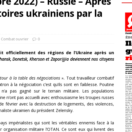
re 2022) – Russie – Après
toires ukrainiens par la
l Combat ouvrier
0
t officiellement des régions de l’Ukraine après un
hansk, Donetsk, Kherson et Zaporijjia deviennent nos citoyens
tour à la table des négociations ».
Tout travailleur combatif
atron à la négociation c’est qu’ils sont en faiblesse. Poutine
 n’a pas gagné sur le terrain militaire. Les populations
ine n’ont pas accueilli avec enthousiasme les troupes russes
de février avec la destruction de logements, des violences,
naliste ukrainien du président Zelensky.
ays impérialistes qui sont les véritables ennemis face à la
r organisation militaire l’OTAN. Ce sont eux qui livrent des