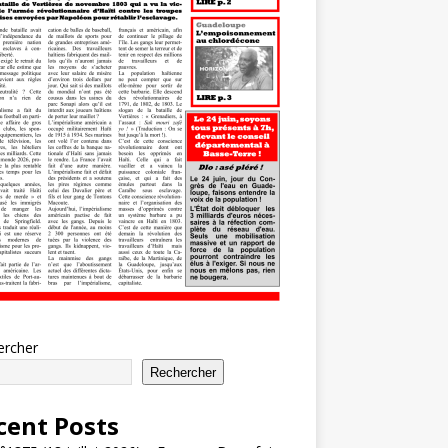
ercher
Rechercher
cent Posts