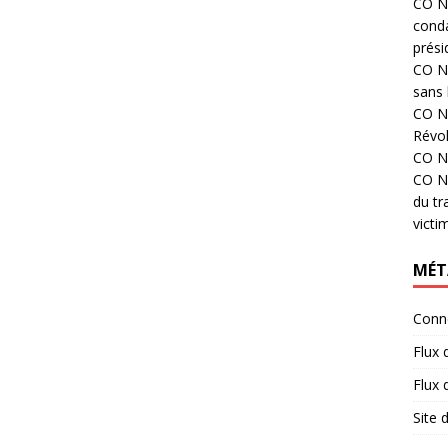
CO N°
cond
prési
CO N°
sans 
CO N°
Révol
CO N°
CO N°
du tr
victi
MÉT
Conn
Flux 
Flux
Site