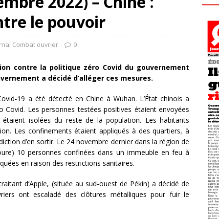
mbre 2022) – Chine :
tre le pouvoir
rnal Combat ouvrier
0
ion contre la politique zéro Covid du gouvernement
ouvernement a décidé d’alléger ces mesures.
ovid-19 a été détecté en Chine à Wuhan. L’État chinois a
ro Covid. Les personnes testées positives étaient envoyées
étaient isolées du reste de la population. Les habitants
ion. Les confinements étaient appliqués à des quartiers, à
rdiction d’en sortir. Le 24 novembre dernier dans la région de
ghoure) 10 personnes confinées dans un immeuble en feu à
uées en raison des restrictions sanitaires.
raitant d’Apple, (située au sud-ouest de Pékin) a décidé de
riers ont escaladé des clôtures métalliques pour fuir le