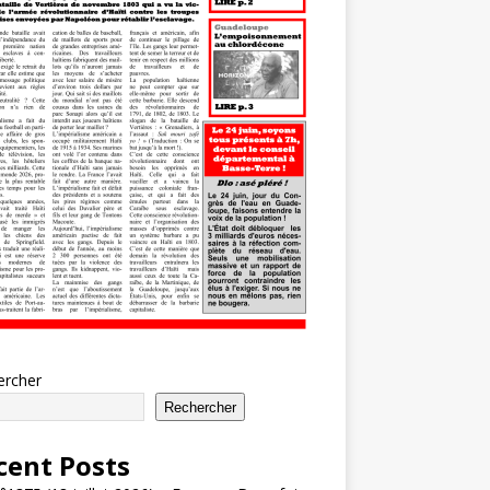
ercher
Rechercher
cent Posts