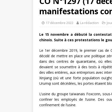
CO N°1297 (17 déce
manifestations con
17 décembre 2022
La rédaction
Jou
Le 15 novembre a débuté la contestat
chinois. Suite à ces protestations le g
Le 1er décembre 2019, le premier cas de C
décidé de mettre en place une politique zé
dans des centres de quarantaine, où elles 
devaient se soumettre à des tests à répétit
des villes entières, aux entreprises avec inte
Xinjiang (où vit une forte population ouï
Urumqi sont décédées, les portes étaient bloq
L’usine du groupe taïwanais Foxconn, sous-t
confiner les employés de l’usine. Des ouv
confinement de l’usine.