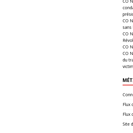
CO N°
cond
prési
CO N°
sans 
CO N°
Révol
CO N°
CO N°
du tr
victi
MÉT
Conn
Flux 
Flux
Site