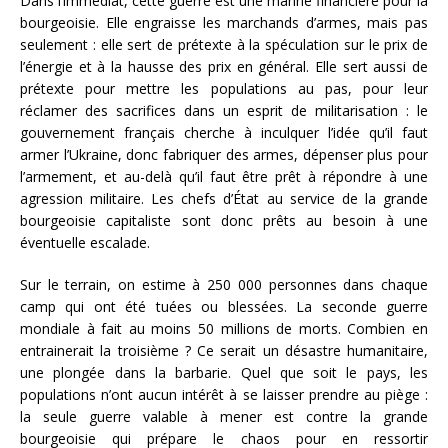
Dans l’immédiat, cette guerre est une manne financière pour la
bourgeoisie. Elle engraisse les marchands d’armes, mais pas
seulement : elle sert de prétexte à la spéculation sur le prix de
l’énergie et à la hausse des prix en général. Elle sert aussi de
prétexte pour mettre les populations au pas, pour leur
réclamer des sacrifices dans un esprit de militarisation : le
gouvernement français cherche à inculquer l’idée qu’il faut
armer l’Ukraine, donc fabriquer des armes, dépenser plus pour
l’armement, et au-delà qu’il faut être prêt à répondre à une
agression militaire. Les chefs d’État au service de la grande
bourgeoisie capitaliste sont donc prêts au besoin à une
éventuelle escalade.
Sur le terrain, on estime à 250 000 personnes dans chaque
camp qui ont été tuées ou blessées. La seconde guerre
mondiale à fait au moins 50 millions de morts. Combien en
entrainerait la troisième ? Ce serait un désastre humanitaire,
une plongée dans la barbarie. Quel que soit le pays, les
populations n’ont aucun intérêt à se laisser prendre au piège :
la seule guerre valable à mener est contre la grande
bourgeoisie qui prépare le chaos pour en ressortir