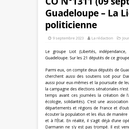
CO N°1311 (09 sep
Guadeloupe – La Li
politicienne
9 septembre 2023
La rédaction
Jou
Le groupe Liot (Libertés, indépendance, 
Guadeloupe. Sur les 21 députés de ce groupe,
Parmi eux, on compte deux députés de Guade
cherchent aussi des soutiens soit pour Dar
aussi pour eux-mêmes et la poursuite de leur
la campagne des élections sénatoriales n’est
temps avant ces journées la création de l’as
écologie, solidarités). C’est une associati
départements et régions de France et d’outre
écouter la population et les élus de manière
et à l’État. En réalité, il s’agit déjà d’une 
Darmanin ne s‘y est pas trompé. Il est venu