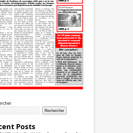
ercher
Rechercher
cent Posts