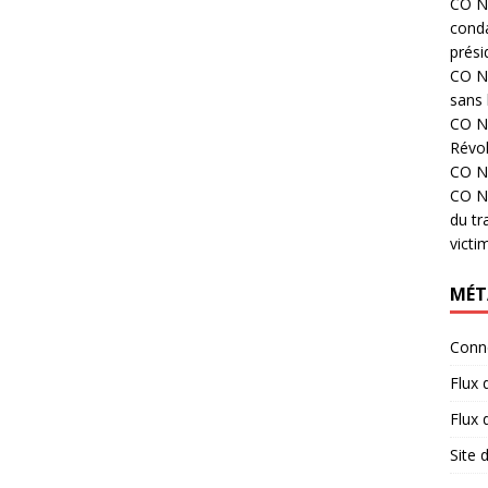
CO N°
cond
prési
CO N°
sans 
CO N°
Révol
CO N°
CO N°
du tr
victi
MÉT
Conn
Flux 
Flux
Site