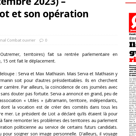
tembre 2023) –
ot et son opération
rnal Combat ouvrier
0
Outremer, territoires) fait sa rentrée parlementaire en
 15 ont fait le déplacement.
loupe : Serva et Max Mathiasin. Mais Serva et Mathiasin y
manin soit pour d’autres présidentiables. Ils en cherchent
 carrière. Par ailleurs, la coïncidence de ces journées avec
 sans douter pas fortuite. Serva a annoncé en grand, peu de
sociation « Utiles » (ultramarin, territoire, indépendants,
on dont la vocation est de créer des comités dans tous les
 mer. Le président de Liot a déclaré qu’ils étaient là pour
 à faire remonter les problèmes des territoires au parlement
opération politicienne au service de certains futurs candidats.
 pour soigner son image personnelle. D’ailleurs, il voyage