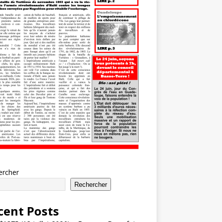
ercher
Rechercher
cent Posts