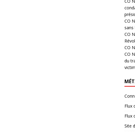
CO N°
cond
prési
CO N°
sans 
CO N°
Révol
CO N°
CO N°
du tr
victi
MÉT
Conn
Flux 
Flux
Site