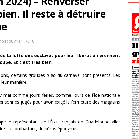
n 2024) – Renverser
bien. Il reste à détruire
ne
mbat ouvrier
0
 la lutte des esclaves pour leur libération prennent
upe. Et c’est très bien.
tions, certains groupes
a po
du carnaval sont présents. Les
 leur manière.
t 27 mai comme jours fériés, comme jours de fête nationale
emprisonnés jugés pour avoir exigé la fermeture des magasins
 le représentant de l‘État français en Guadeloupe aller
ire du combattant, du héros éponyme.