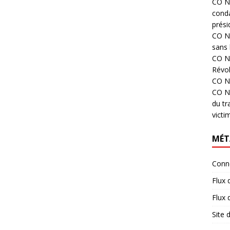
CO N°
cond
prési
CO N°
sans 
CO N°
Révol
CO N°
CO N°
du tr
victi
MÉT
Conn
Flux 
Flux
Site