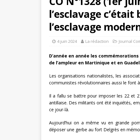
CO N°1328 (1er jui
l’esclavage c’était 
l’esclavage moder
4 juin 2024
La rédaction
Journal Co
D’année en année les commémorations de
de l’ampleur en Martinique et en Guadelo
Les organisations nationalistes, les associa
communistes révolutionnaires aussi le font à
Il a fallu se battre pour imposer les 22 e
antillaise. Des militants ont été inquiétés, 
ce jour-là.
Aujourd’hui on a même vu en grande pompe
déposer une gerbe au fort Delgrès en mémo