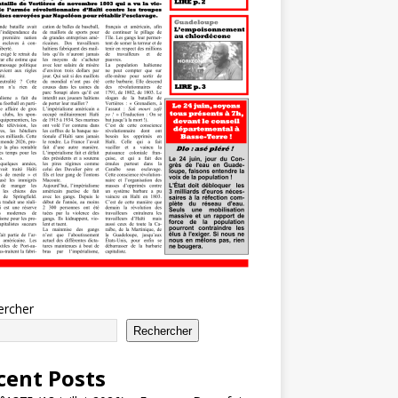
ercher
Rechercher
cent Posts