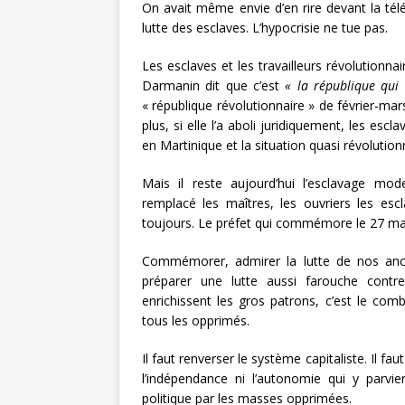
On avait même envie d’en rire devant la télé.
lutte des esclaves. L’hypocrisie ne tue pas.
Les esclaves et les travailleurs révolutionna
Darmanin dit que c’est
« la république qui 
« république révolutionnaire » de février-mar
plus, si elle l’a aboli juridiquement, les esc
en Martinique et la situation quasi révoluti
Mais il reste aujourd’hui l’esclavage moder
remplacé les maîtres, les ouvriers les esc
toujours. Le préfet qui commémore le 27 mai
Commémorer, admirer la lutte de nos ancêt
préparer une lutte aussi farouche contre l
enrichissent les gros patrons, c’est le comb
tous les opprimés.
Il faut renverser le système capitaliste. Il fa
l’indépendance ni l’autonomie qui y parvie
politique par les masses opprimées.