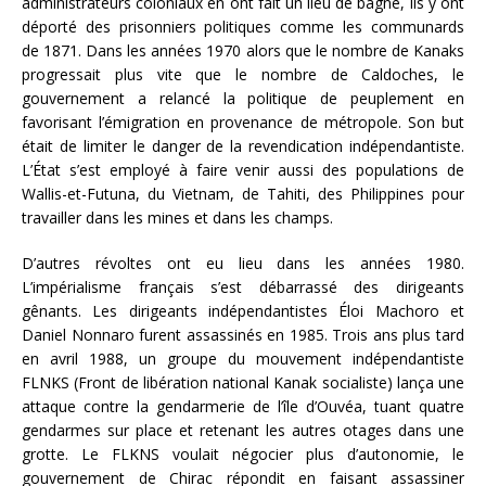
administrateurs coloniaux en ont fait un lieu de bagne, ils y ont
déporté des prisonniers politiques comme les communards
de 1871. Dans les années 1970 alors que le nombre de Kanaks
progressait plus vite que le nombre de Caldoches, le
gouvernement a relancé la politique de peuplement en
favorisant l’émigration en provenance de métropole. Son but
était de limiter le danger de la revendication indépendantiste.
L’État s’est employé à faire venir aussi des populations de
Wallis-et-Futuna, du Vietnam, de Tahiti, des Philippines pour
travailler dans les mines et dans les champs.
D’autres révoltes ont eu lieu dans les années 1980.
L’impérialisme français s’est débarrassé des dirigeants
gênants. Les dirigeants indépendantistes Éloi Machoro et
Daniel Nonnaro furent assassinés en 1985. Trois ans plus tard
en avril 1988, un groupe du mouvement indépendantiste
FLNKS (Front de libération national Kanak socialiste) lança une
attaque contre la gendarmerie de l’île d’Ouvéa, tuant quatre
gendarmes sur place et retenant les autres otages dans une
grotte. Le FLKNS voulait négocier plus d’autonomie, le
gouvernement de Chirac répondit en faisant assassiner