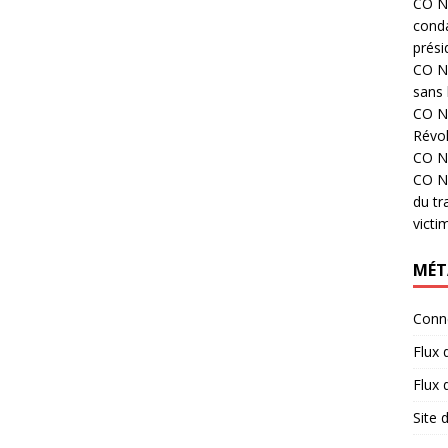
CO N°
cond
prési
CO N°
sans 
CO N°
Révol
CO N°
CO N°
du tr
victi
MÉT
Conn
Flux 
Flux
Site