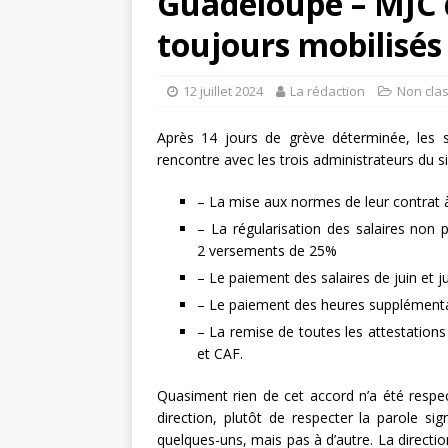
Guadeloupe – MJC du
toujours mobilisés
12 juillet 2024
La rédaction
Non cla
Après 14 jours de grève déterminée, les s
rencontre avec les trois administrateurs du sit
– La mise aux normes de leur contrat à
– La régularisation des salaires non
2 versements de 25%
– Le paiement des salaires de juin et jui
– Le paiement des heures supplément
– La remise de toutes les attestations
et CAF.
Quasiment rien de cet accord n’a été respec
direction, plutôt de respecter la parole sig
quelques-uns, mais pas à d’autre. La directio