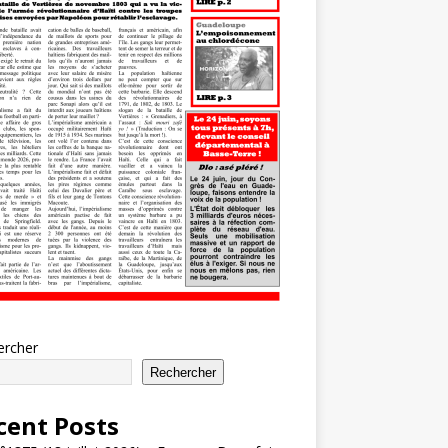
ercher
Rechercher
cent Posts