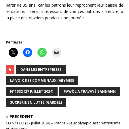
partir de 35 ans, car les patrons leur reprochent leur baisse de
rentabilité. Il serait intéressant de voir ces patrons à l’œuvre, à
la place des ouvriers pendant une journée.
Partager :
DANS LES ENTREPRISES
LA VOIX DES COMMUNAUX (ABYMES)
N°1332 (27 JUILLET 2024)
PAWÒL A TRAVAYÈ BANNANN
SUCRERIE EN LUTTE (GARDEL)
PRÉCÉDENT
CO N°1332 (27 juillet 2024) – France – Jeux olympiques : patriotisme
et gros sous