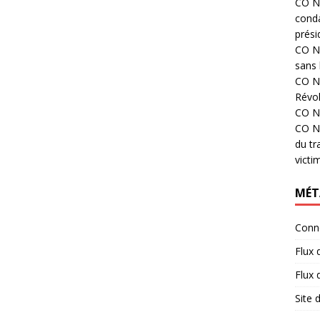
CO N°
cond
prési
CO N°
sans 
CO N°
Révol
CO N°
CO N°
du tr
victi
MÉT
Conn
Flux 
Flux
Site