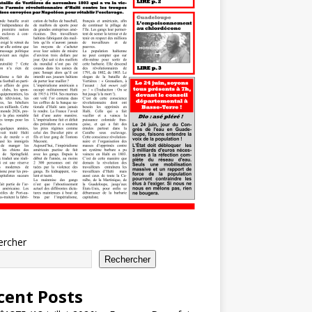
ercher
Rechercher
cent Posts