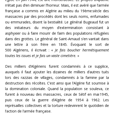
n’était pas d’en diminuer l’horreur. Mais, il est avéré que l’armée
française a commis en Algérie au milieu du 19ème siècle des
massacres par des procédés dont les seuls noms, enfumades
ou emmurades, disent la bestialité. Le général Bugeaud fut un
des initiateurs du moyen d’extermination consistant à
asphyxier ou à faire mourir de faim des populations réfugiées
dans des grottes. Le général de Saint-Arnaud s’en vantait dans
une lettre à son frère en 1845. Évoquant le sort de
500 Algériens, il écrivait : «
Je fais boucher hermétiquement
toutes les issues et je fais un vaste cimetière.
»
Des milliers d’Algériens furent condamnés à ce supplice,
auxquels il faut ajouter les dizaines de milliers d’autres tués
lors des razzias de villages, condamnés à la famine par la
destruction des récoltes. C’est ainsi que l’Algérie fut soumise à
la domination coloniale. Quand la population se souleva, ce
furent à nouveau des massacres, ceux de Sétif en mai 1945,
puis ceux de la guerre d’Algérie de 1954 à 1962. Les
représailles collectives et la torture redevinrent le quotidien de
l’action de l’armée française.