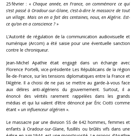
25 février : «
Chaque année, en France, on commémore ce qui
s’est passé à Oradour-sur-Glane, c’est-à-dire le massacre de tout
un village. Mais on en a fait des centaines, nous, en Algérie. Est-
ce qu’on en a conscience ?
»
L’Autorité de régulation de la communication audiovisuelle et
numérique (Arcom) a été saisie pour une éventuelle sanction
contre le chroniqueur.
Jean-Michel Apathie était engagé dans un échange avec
Florence Portelli, vice-présidente Les Républicains de la région
Île-de-France, sur les tensions diplomatiques entre la France et
l’Algérie. Il a choisi de ne pas se mettre au garde-à-vous face
aux délires anti-algériens du gouvernement. Surtout, il a
énoncé des vérités rarement rappelées dans les grands
médias et qui lui valent d’être dénoncé par Éric Ciotti comme
étant «
un influenceur algérien
».
Le massacre par une division SS de 642 hommes, femmes et
enfants à Oradour-sur-Glane, fusillés ou brûlés vifs dans une
église en juin 1944, est une monstruosité. Le propos d’Apathie