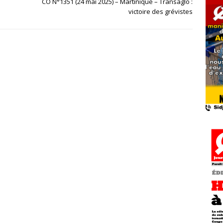
CO N°1351 (24 mai 2025) – Martinique – Transaglo :
victoire des grévistes