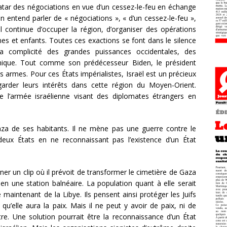
ar des négociations en vue d’un cessez-le-feu en échange
on entend parler de « négociations », « d’un cessez-le-feu »,
 continue d’occuper la région, d’organiser des opérations
s et enfants. Toutes ces exactions se font dans le silence
a complicité des grandes puissances occidentales, des
annique. Tout comme son prédécesseur Biden, le président
s armes. Pour ces États impérialistes, Israël est un précieux
egarder leurs intérêts dans cette région du Moyen-Orient.
 de l’armée israélienne visant des diplomates étrangers en
za de ses habitants. Il ne mène pas une guerre contre le
eux États en ne reconnaissant pas l’existence d’un État
r un clip où il prévoit de transformer le cimetière de Gaza
en une station balnéaire. La population quant à elle serait
maintenant de la Libye. Ils pensent ainsi protéger les Juifs
 qu’elle aura la paix. Mais il ne peut y avoir de paix, ni de
re. Une solution pourrait être la reconnaissance d’un État