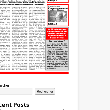
ercher
Rechercher
cent Posts