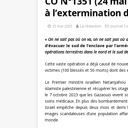
CO N°1351 (24 mai 2
à l’extermination d
25 mai 2025
La rédaction
Journal C
« On ne sait pas où on va, on ne sait pas où a
d’évacuer le sud de l’enclave par l’arm
opérations terrestres dans le nord et le sud d
Cette vaste opération a déjà causé de nou
victimes (100 blessés et 50 morts) dont des 
Le Premier ministre israélien Netanyahou d
islamiste palestinienne et récupérer les otag
le 7 octobre 2023 que les Gazaouis vivent 
soins médicaux. En plus des bombardements,
Israël empêche depuis deux mois et demi l
images scandaleuses d’une population affam
monde.