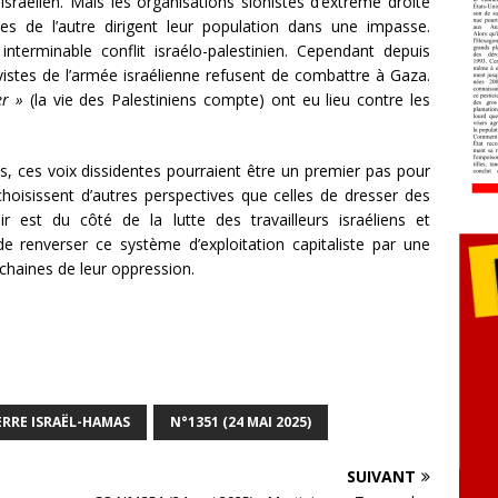
israélien. Mais les organisations sionistes d’extrême droite
nes de l’autre dirigent leur population dans une impasse.
nterminable conflit israélo-palestinien. Cependant depuis
vistes de l’armée israélienne refusent de combattre à Gaza.
er »
(la vie des Palestiniens compte) ont eu lieu contre les
, ces voix dissidentes pourraient être un premier pas pour
 choisissent d’autres perspectives que celles de dresser des
r est du côté de la lutte des travailleurs israéliens et
 de renverser ce système d’exploitation capitaliste par une
 chaines de leur oppression.
RRE ISRAËL-HAMAS
N°1351 (24 MAI 2025)
SUIVANT