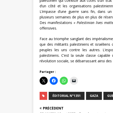
palestinien qui coexiste aux côtés d’un État 
d’un côté et les organisations palestinien
L’impasse d’une guerre sans fin, dans un i
plusieurs semaines de plus en plus de réser
Des manifestations
« Palestinian lives matt
offensives.
Face au triomphe sanglant des impérialismes
que des militants palestiniens et israéliens
peuples les uns contre les autres. L’espoi
palestiniens. C’est la seule classe capable
révolution sociale, se débarrassant ainsi des
Partager :
ÉDITORIAL N°1351
GAZA
GUE
PRÉCÉDENT