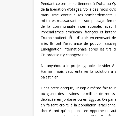
Pendant ce temps se tiennent à Doha au Qat
de la libération d’otages. Voilà des mois qu’
mais Israël continue ses bombardements, il
militaires massacrant sur son passage femme
de la communauté internationale, avec l
impérialismes américain, français et brit
Trump soutient l’État d’Israël en envoyant de
allié. Ils ont l’assurance de pouvoir sauv
L’indignation internationale après les tirs
Cisjordanie n’y changera rien.
Netanyahou a le projet ignoble de vider Ga
Hamas, mais veut enterrer la solution à d
palestinien.
Dans cette optique, Trump a même fait tourne
où gisent des dizaines de milliers de morts 
déplacée en Jordanie ou en Égypte. On parle 
en faisant croire à la population israélienne
liberté tant qu’un peuple en opprime un aut