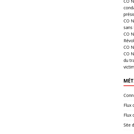
CO N°
cond
prési
CO N°
sans 
CO N°
Révol
CO N°
CO N°
du tr
victi
MÉT
Conn
Flux 
Flux
Site