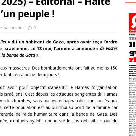
025) – Éditorial – Halte
’un peuple !
ombat ouvrier
0
ller »
dit un habitant de Gaza, après avoir reçu l’ordre
ée israélienne. Le 18 mai, l’armée a annoncé
« de vastes
e la bande de Gaza »
.
veaux massacres. Des bombardements ont fait au moins 150
enfants en à peine deux jours !
it avoir pour objectif d’anéantir le Hamas l’organisation
es israéliens. C’est depuis les attaques sanglantes du Hamas
sous les bombes, sans aucune échappatoire, sans accès aux
 cette population est aujourd’hui au bord de la famine car
’entrée de l’aide humanitaire dans la bande de Gaza. Des
ée, d’enfants ayant la peau sur les os ont fait le tour du