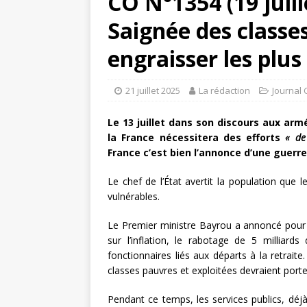
CO N°1354 (19 juille
Saignée des classe
engraisser les plus
21 juillet 2025
La rédaction
Journal 
Le 13 juillet dans son discours aux a
la France nécessitera des efforts
« de
France c’est bien l’annonce d’une guerre 
Le chef de l’État avertit la population que 
vulnérables.
Le Premier ministre Bayrou a annoncé pour 20
sur l’inflation, le rabotage de 5 milliard
fonctionnaires liés aux départs à la retrait
classes pauvres et exploitées devraient porter 
Pendant ce temps, les services publics, déjà