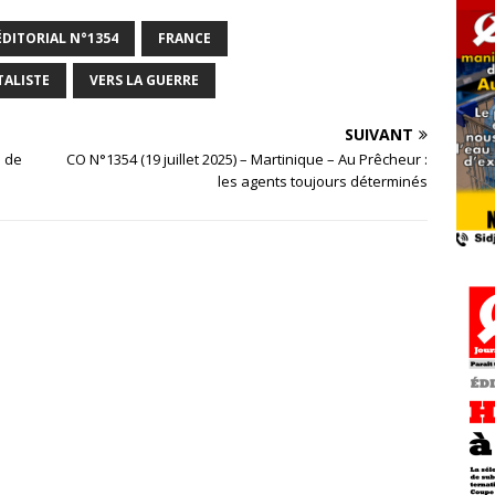
ÉDITORIAL N°1354
FRANCE
TALISTE
VERS LA GUERRE
SUIVANT
e de
CO N°1354 (19 juillet 2025) – Martinique – Au Prêcheur :
les agents toujours déterminés