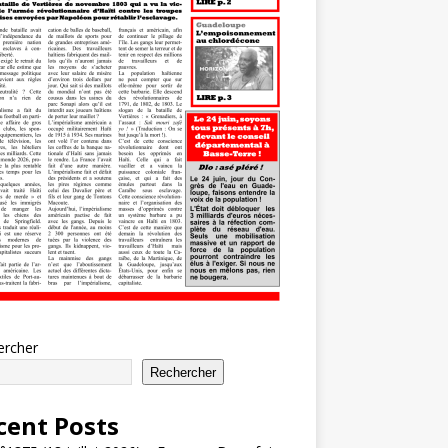
ercher
Rechercher
cent Posts