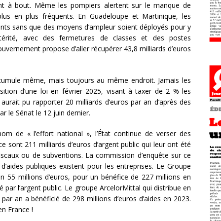
nt à bout. Même les pompiers alertent sur le manque de
us en plus fréquents. En Guadeloupe et Martinique, les
tants sans que des moyens d’ampleur soient déployés pour y
austérité, avec des fermetures de classes et des postes
ouvernement propose d’aller récupérer 43,8 milliards d’euros
accumule même, mais toujours au même endroit. Jamais les
sition d’une loi en février 2025, visant à taxer de 2 % les
 aurait pu rapporter 20 milliards d’euros par an d’après des
r le Sénat le 12 juin dernier.
m de « l’effort national », l’État continue de verser des
ce sont 211 milliards d’euros d’argent public qui leur ont été
 fiscaux ou de subventions. La commission d’enquête sur ce
 d’aides publiques existent pour les entreprises. Le Groupe
n 55 millions d’euros, pour un bénéfice de 227 millions en
 par l’argent public. Le groupe ArcelorMittal qui distribue en
par an a bénéficié de 298 millions d’euros d’aides en 2023.
en France !