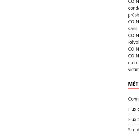
CO N°
cond
prési
CO N°
sans 
CO N°
Révol
CO N°
CO N°
du tr
victi
MÉT
Conn
Flux 
Flux
Site