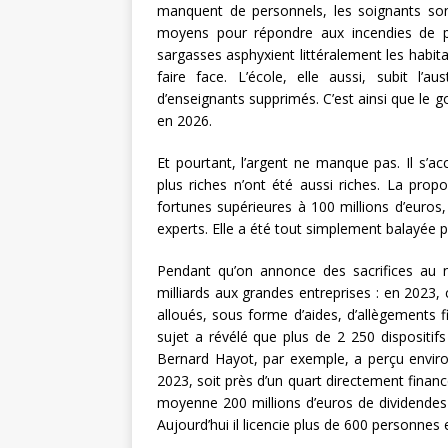
manquent de personnels, les soignants so
moyens pour répondre aux incendies de pl
sargasses asphyxient littéralement les habi
faire face. L’école, elle aussi, subit l’
d’enseignants supprimés. C’est ainsi que le g
en 2026.
Et pourtant, l’argent ne manque pas. Il s’
plus riches n’ont été aussi riches. La propo
fortunes supérieures à 100 millions d’euros,
experts. Elle a été tout simplement balayée pa
Pendant qu’on annonce des sacrifices au no
milliards aux grandes entreprises : en 2023, 
alloués, sous forme d’aides, d’allègements
sujet a révélé que plus de 2 250 dispositifs
Bernard Hayot, par exemple, a perçu enviro
2023, soit près d’un quart directement financé
moyenne 200 millions d’euros de dividendes 
Aujourd’hui il licencie plus de 600 personnes 