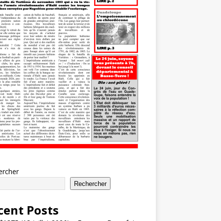
ercher
Rechercher
cent Posts