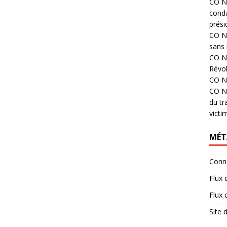
CO N°
cond
prési
CO N°
sans 
CO N°
Révol
CO N°
CO N°
du tr
victi
MÉT
Conn
Flux 
Flux
Site