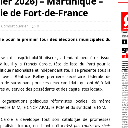
ier 2026) – Martinique –
rie de Fort-de-France
l Combat ouvrier
0
le pour le premier tour des élections municipales du
 fait jusqu’ici plutôt discret, attendant peut-être l’issue
à lui, il y a Francis Carole, tête de liste du Parti pour la
litique nationaliste et indépendantiste. Il se présente sous la
vec Béatrice Bellay première secrétaire fédérale de
ien de surprenant pour ces deux candidats qui ont déjà fait
s au service des possédants et des capitalistes locaux.
 organisations politiques réformistes locales, de même
é avec le MIM, le CNCP-APAL, le PCM et du syndicat la FSM.
is Carole a développé tout son catalogue de promesses
pitalistes locaux, en disant qu’il «
n’est pas contre les chefs