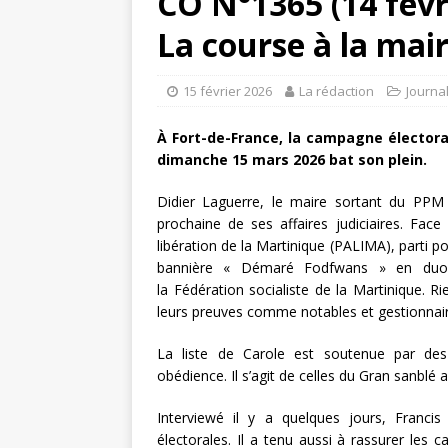
CO N°1365 (14 févr
La course à la mai
15 février 2026
La rédaction
Journa
À Fort-de-France, la campagne électora
dimanche 15 mars 2026 bat son plein.
Didier Laguerre, le maire sortant du PPM se
prochaine de ses affaires judiciaires. Face 
libération de la Martinique (PALIMA), parti po
bannière « Démaré Fodfwans » en duo a
la Fédération socialiste de la Martinique. R
leurs preuves comme notables et gestionnaire
La liste de Carole est soutenue par des
obédience. Il s’agit de celles du Gran sanbl
Interviewé il y a quelques jours, Franc
électorales. Il a tenu aussi à rassurer les ca