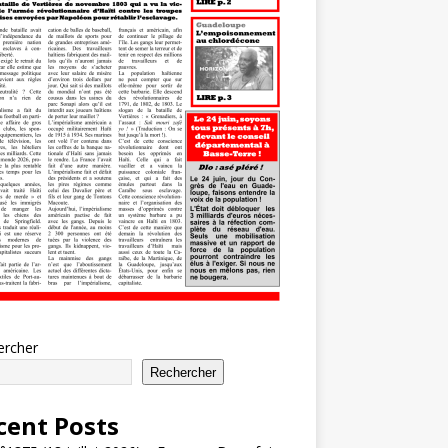
ercher
Rechercher
cent Posts