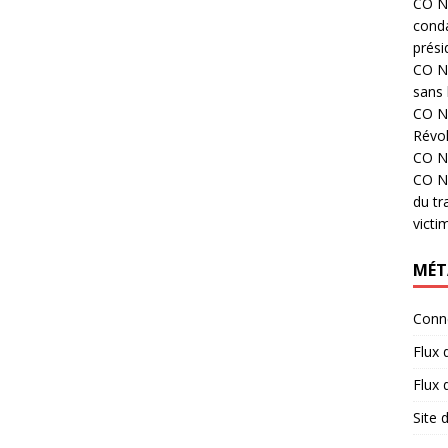
CO N°
cond
prési
CO N°
sans 
CO N°
Révol
CO N°
CO N°
du tr
victi
MÉT
Conn
Flux 
Flux
Site