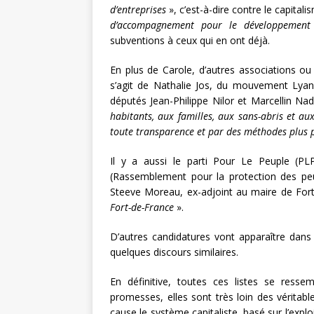
d’entreprises
», c’est-à-dire contre le capitali
d’accompagnement pour le développemen
subventions à ceux qui en ont déjà.
En plus de Carole, d’autres associations ou 
s’agit de Nathalie Jos, du mouvement Lyann
députés Jean-Philippe Nilor et Marcellin 
habitants, aux familles, aux sans-abris et au
toute transparence et par des méthodes plus p
Il y a aussi le parti Pour Le Peuple (P
(Rassemblement pour la protection des peu
Steeve Moreau, ex-adjoint au maire de Fort-
Fort-de-France
».
D’autres candidatures vont apparaître dans l
quelques discours similaires.
En définitive, toutes ces listes se resse
promesses, elles sont très loin des véritab
cause le système capitaliste, basé sur l’expl