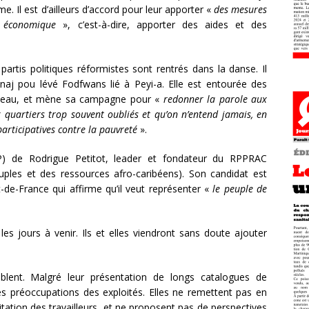
sme. Il est d’ailleurs d’accord pour leur apporter «
des mesures
t économique
», c’est-à-dire, apporter des aides et des
partis politiques réformistes sont rentrés dans la danse. Il
aj pou lévé Fodfwans lié à Peyi-a. Elle est entourée des
Nadeau, et mène sa campagne pour «
redonner la parole aux
x quartiers trop souvent oubliés et qu’on n’entend jamais, en
articipatives contre la pauvreté
».
LP) de Rodrigue Petitot, leader et fondateur du RPPRAC
ples et des ressources afro-caribéens). Son candidat est
de-France qui affirme qu’il veut représenter «
le peuple de
es jours à venir. Ils et elles viendront sans doute ajouter
mblent. Malgré leur présentation de longs catalogues de
les préoccupations des exploités. Elles ne remettent pas en
oitation des travailleurs, et ne proposent pas de perspectives