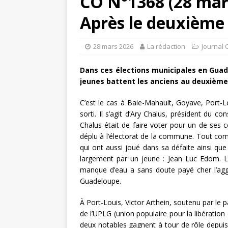
CO N°1368 (28 mar
Après le deuxième
28 mars 2026
La rédaction
Journal 
Dans ces élections municipales en Gua
jeunes battent les anciens au deuxième
C’est le cas à Baie-Mahault, Goyave, Port-L
sorti. Il s’agit d’Ary Chalus, président du c
Chalus était de faire voter pour un de ses c
déplu à l’électorat de la commune. Tout co
qui ont aussi joué dans sa défaite ainsi que
largement par un jeune : Jean Luc Edom. L
manque d’eau a sans doute payé cher l’aggr
Guadeloupe.
À Port-Louis, Victor Arthein, soutenu par le
de l’UPLG (union populaire pour la libération
deux notables gagnent à tour de rôle depuis