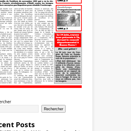
ercher
Rechercher
cent Posts