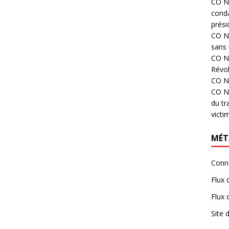
CO N°
cond
prési
CO N°
sans 
CO N°
Révol
CO N°
CO N°
du tr
victi
MÉT
Conn
Flux 
Flux
Site