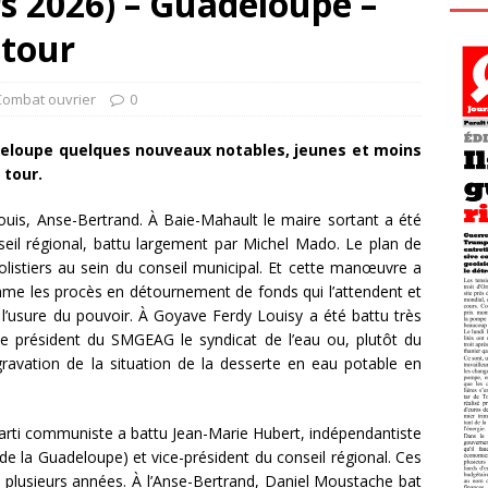
s 2026) – Guadeloupe –
 tour
Combat ouvrier
0
deloupe quelques nouveaux notables, jeunes et moins
 tour.
ouis, Anse-Bertrand. À Baie-Mahault le maire sortant a été
onseil régional, battu largement par Michel Mado. Le plan de
olistiers au sein du conseil municipal. Et cette manœuvre a
mme les procès en détournement de fonds qui l’attendent et
 l’usure du pouvoir. À Goyave Ferdy Louisy a été battu très
e président du SMGEAG le syndicat de l’eau ou, plutôt du
avation de la situation de la desserte en eau potable en
 parti communiste a battu Jean-Marie Hubert, indépendantiste
 de la Guadeloupe) et vice-président du conseil régional. Ces
 plusieurs années. À l’Anse-Bertrand, Daniel Moustache bat