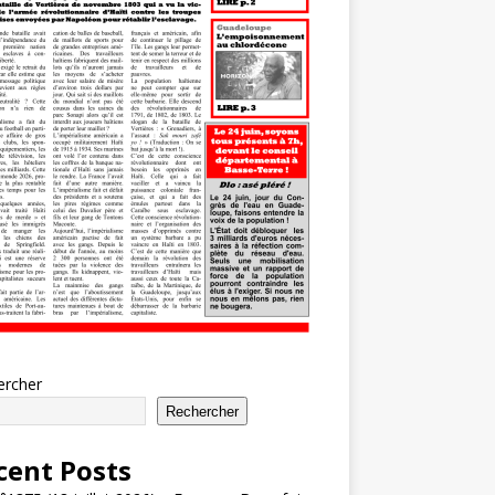
ercher
Rechercher
cent Posts