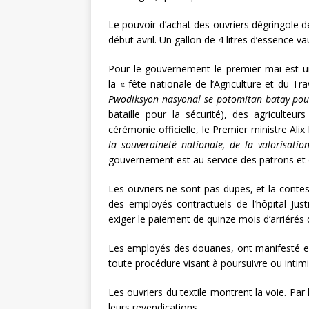
Le pouvoir d’achat des ouvriers dégringole 
début avril. Un gallon de 4 litres d’essence vau
Pour le gouvernement le premier mai est un
la « fête nationale de l’Agriculture et du Tr
Pwodiksyon nasyonal se potomitan batay pou
bataille pour la sécurité), des agriculteur
cérémonie officielle, le Premier ministre Ali
la souveraineté nationale, de la valorisati
gouvernement est au service des patrons et d
Les ouvriers ne sont pas dupes, et la conte
des employés contractuels de l’hôpital Justi
exiger le paiement de quinze mois d’arriérés d
Les employés des douanes, ont manifesté exi
toute procédure visant à poursuivre ou intimi
Les ouvriers du textile montrent la voie. Par 
leurs revendications.