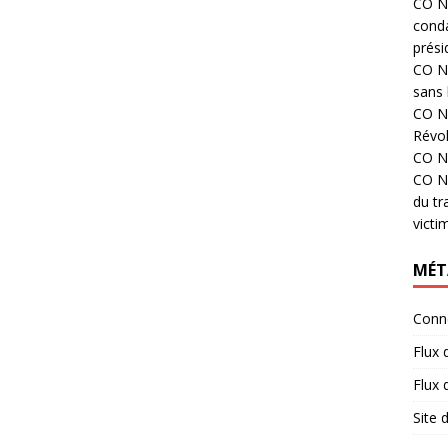
CO N°
cond
prési
CO N°
sans 
CO N°
Révol
CO N°
CO N°
du tr
victi
MÉT
Conn
Flux 
Flux
Site