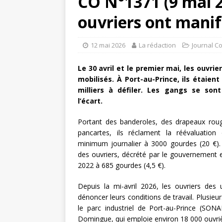
CO N°1371 (9 mai 20
ouvriers ont manif
12 mai 2026
La rédaction
Journal C
Le 30 avril et le premier mai, les ouvrie
mobilisés. À Port-au-Prince, ils étaient
milliers à défiler. Les gangs se son
l’écart.
Portant des banderoles, des drapeaux rou
pancartes, ils réclament la réévaluation 
minimum journalier à 3000 gourdes (20 €). 
des ouvriers, décrété par le gouvernement et
2022 à 685 gourdes (4,5 €).
Depuis la mi-avril 2026, les ouvriers des 
dénoncer leurs conditions de travail. Plusie
le parc industriel de Port-au-Prince (SONA
Domingue, qui emploie environ 18 000 ouvriè