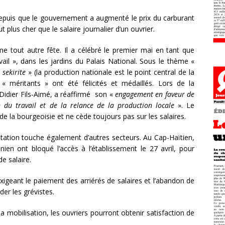
depuis que le gouvernement a augmenté le prix du carburant
t plus cher que le salaire journalier d’un ouvrier.
e tout autre fête. Il a célébré le premier mai en tant que
avail », dans les jardins du Palais National. Sous le thème «
 sekirite
» (la production nationale est le point central de la
s « méritants » ont été félicités et médaillés. Lors de la
x Didier Fils-Aimé, a réaffirmé son «
engagement en faveur de
on du travail et de la relance de la production locale
». Le
e la bourgeoisie et ne cède toujours pas sur les salaires.
station touche également d’autres secteurs. Au Cap-Haïtien,
nien ont bloqué l’accès à l’établissement le 27 avril, pour
e salaire.
geant le paiement des arriérés de salaires et l’abandon de
der les grévistes.
la mobilisation, les ouvriers pourront obtenir satisfaction de